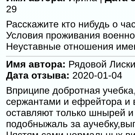
29
Расскажите кто нибудь о ча
Условия проживания военн
Неуставные отношения име
Имя автора:
Рядовой Лискин
Дата отзыва:
2020-01-04
Вприципе добротная учебка,
сержантами и ефрейтора и 
оставляют только шнырей и
подобныжаль за аучебку,вы
Чястям сами нормальных в