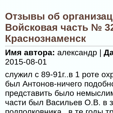
Отзывы об организа
Войсковая часть № 3
Краснознаменск
Имя автора:
александр |
Да
2015-08-01
служил с 89-91г..в 1 роте ох
был Антонов-ничего подобн
представить было немыслим
части был Васильев О.В. в 
подполковника...в те годы 