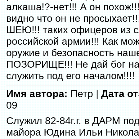
алкаша!?-нет!!! А он похож!!
видно что он не просыхает!
ШЕЮ!!! таких офицеров из 
российской армии!!! Как мо
оружие и безопасность наше
ПОЗОРИЩЕ!!! Не дай бог н
служить под его началом!!!!
Имя автора:
Петр |
Дата о
09
Служил 82-84г.г. в ДАРМ по
майора Юдина Ильи Никола